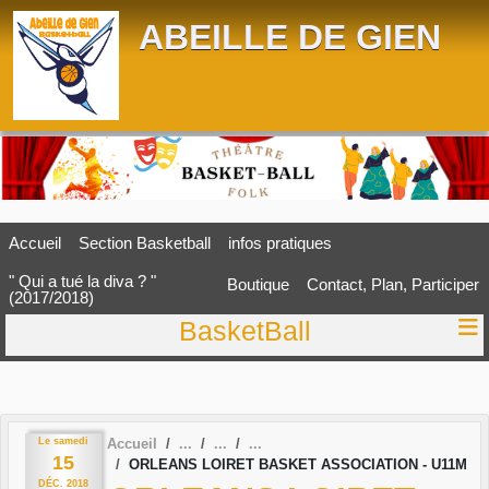
Panneau de gestion des cookies
ABEILLE DE GIEN
Accueil
Section Basketball
infos pratiques
" Qui a tué la diva ? "
Boutique
Contact, Plan, Participer
(2017/2018)
BasketBall
Le
samedi
Accueil
15
ORLEANS LOIRET BASKET ASSOCIATION - U11M
DÉC.
2018