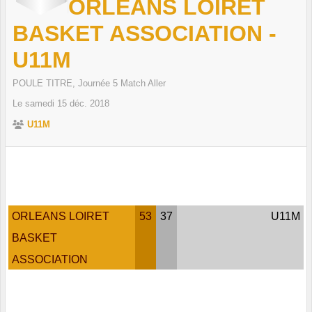
ORLEANS LOIRET
BASKET ASSOCIATION -
U11M
POULE TITRE, Journée 5 Match Aller
Le
samedi
15
déc.
2018
U11M
ORLEANS LOIRET
53
37
U11M
BASKET
ASSOCIATION