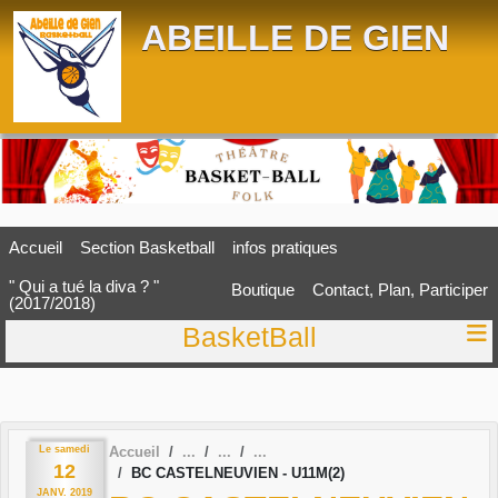
Panneau de gestion des cookies
ABEILLE DE GIEN
Accueil
Section Basketball
infos pratiques
" Qui a tué la diva ? "
Boutique
Contact, Plan, Participer
(2017/2018)
BasketBall
Le
samedi
Accueil
12
BC CASTELNEUVIEN - U11M(2)
JANV.
2019