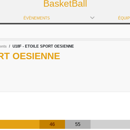
BasketBall
ÉVÈNEMENTS
ÉQUI
ents
U18F - ETOILE SPORT OESIENNE
ORT OESIENNE
46
55