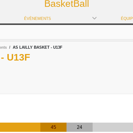
BasketBall
ÉVÈNEMENTS
ÉQUI
ents
AS LAILLY BASKET - U13F
- U13F
45
24