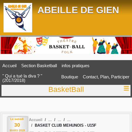
Panneau de gestion des cookies
ABEILLE DE GIEN
Accueil
Section Basketball
infos pratiques
" Qui a tué la diva ? "
Boutique
Contact, Plan, Participer
(2017/2018)
BasketBall
Le
samedi
Accueil
30
BASKET CLUB MEHUNOIS - U15F
MARS
2019