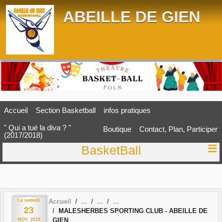
Panneau de gestion des cookies
ABEILLE DE GIEN
Accueil
Section Basketball
infos pratiques
" Qui a tué la diva ? "
Boutique
Contact, Plan, Participer
(2017/2018)
BasketBall
Le
samedi
Accueil
23
MALESHERBES SPORTING CLUB - ABEILLE DE
GIEN
NOV.
2019