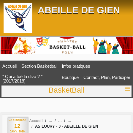
Panneau de gestion des cookies
ABEILLE DE GIEN
Accueil
Section Basketball
infos pratiques
" Qui a tué la diva ? "
Boutique
Contact, Plan, Participer
(2017/2018)
BasketBall
Le
dimanche
Accueil
12
AS LOURY - 3 - ABEILLE DE GIEN
JANV.
2020