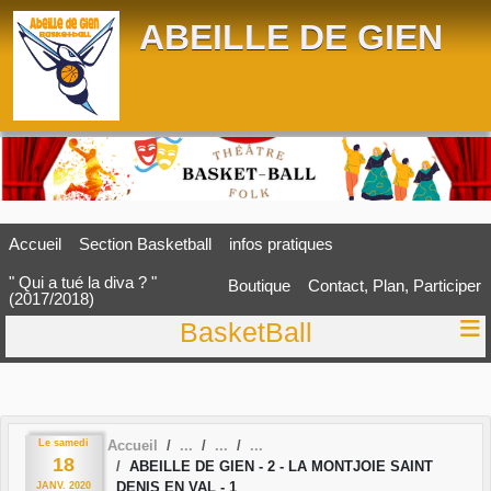
Panneau de gestion des cookies
ABEILLE DE GIEN
Accueil
Section Basketball
infos pratiques
" Qui a tué la diva ? "
Boutique
Contact, Plan, Participer
(2017/2018)
BasketBall
Le
samedi
Accueil
18
ABEILLE DE GIEN - 2 - LA MONTJOIE SAINT
DENIS EN VAL - 1
JANV.
2020