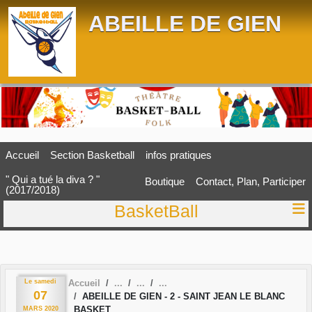
Panneau de gestion des cookies
ABEILLE DE GIEN
Accueil
Section Basketball
infos pratiques
" Qui a tué la diva ? "
Boutique
Contact, Plan, Participer
(2017/2018)
BasketBall
Le
samedi
Accueil
07
ABEILLE DE GIEN - 2 - SAINT JEAN LE BLANC
BASKET
MARS
2020