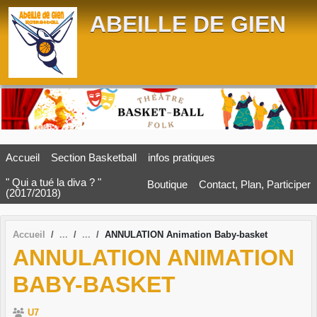
Panneau de gestion des cookies
ABEILLE DE GIEN
Accueil
Section Basketball
infos pratiques
" Qui a tué la diva ? "
Boutique
Contact, Plan, Participer
(2017/2018)
Accueil
ANNULATION Animation Baby-basket
ANNULATION ANIMATION
BABY-BASKET
U7