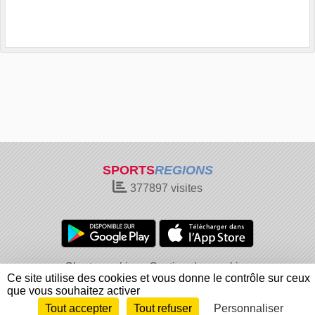
SPORTS
REGIONS
377897
visites
Charte cookies
Gestion des cookies
Ce site utilise des cookies et vous donne le contrôle sur ceux
Informations légales
Signaler un contenu inapproprié
que vous souhaitez activer
Tout accepter
Tout refuser
Personnaliser
Envie de participer ?
Connexion