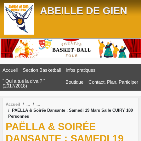
Panneau de gestion des cookies
ABEILLE DE GIEN
Accueil
Section Basketball
infos pratiques
" Qui a tué la diva ? "
Boutique
Contact, Plan, Participer
(2017/2018)
Accueil
PAËLLA & Soirée Dansante : Samedi 19 Mars Salle CUIRY 180
Personnes
PAËLLA & SOIRÉE
DANSANTE : SAMEDI 19